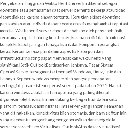
Penyebaran Tinggi dan Waktu Henti ServerIni dikenal sebagai
downtime atau pemadaman saat server berhenti bekerja atau tidak
dapat diakses karena alasan tertentu. Kerugian akibat downtime
perusahaan atau individu dapat secara drastis menghambat reputasi
mereka. Waktu henti server dapat disebabkan oleh penyebab fisik,
terutama yang terhubung ke internet, karena terdiri dari kombinasi
kompleks kabel jaringan tenaga listrik dan komponen perangkat
keras. Kerumitan apa pun dalam aspek fisik apa pun dari
infrastruktur hosting dapat menyebabkan waktu henti yang
signifikan.Ketik OutlookBerdasarkan Jenisnya, Pasar Sistem
Operasi Server tersegmentasi menjadi Windows, Linux, Unix dan
Lainnya. Segmen windows memperoleh pangsa pendapatan
tertinggi di pasar sistem operasi server pada tahun 2021. Hal ini
karena windows adalah sistem operasi yang paling dikenal
digunakan oleh bisnis. Ini mendukung berbagai fitur dalam satu
platform, termasuk administrasi inti server yang lancar, keamanan
yang ditingkatkan, konektivitas klien otomatis, dan banyak fitur lain
yang membantu pengembang mengoperasikan dan mengelola
server secara efisien.Virtualisasi OutlookAtas dasar virtualisasi,