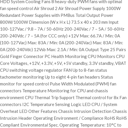
HDD System Cooling Fans 8 heavy-duty PWM fans with optimal
fan speed control Air Shroud 2 Air Shroud Power Supply 1000W
Redundant Power Supplies with PMBus Total Output Power
800W/1000W Dimension (W x H x L) 73.5 x 40 x 203 mm Input
100-127Vac / 9.8 – 7A / 50-60Hz 200-240Vac / 7 – 5A / 50-60Hz
200-240Vdc / 7 – 5A (for CCC only) +12V Max: 66.7A / Min: 0A
(100-127Vac) Max: 83A / Min: 0A (200-240Vac) Max: 83A / Min:
0A (200-240Vdc) 12Vsb Max: 2.1A / Min: 0A Output Type 25 Pairs
Gold Finger Connector PC Health Monitoring CPU Monitors CPU
Core Voltages, +12V, +3.3V, +5V, +5V standby, 3.3V standby, VBAT
CPU switching voltage regulator FAN Up to 8-fan status
tachometer monitoring Up to eight 4-pin fan headers Status
monitor for speed control Pulse Width Modulated (PWM) fan
connectors Temperature Monitoring for CPU and chassis
environment CPU Thermal Trip Support Thermal control for 8x Fan
connectors I2C Temperature Sensing Logic LED CPU / System
Overheat LED Other Features Chassis Intrusion Detection Chassis
Intrusion Header Operating Environment / Compliance RoHS RoHS
Compliant Environmental Spec. Operating Temperature: 10°C to