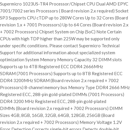
Supermicro 1023US-TR4 Processor/Chipset CPU Dual AMD EPYC
7001/7002 series Processors ( Board revision 2.x required) Socket
SP3 Supports CPU cTDP up to 280W Cores Up to 32 Cores (Board
revision 1.x + 7001 Processors) Up to 64 Cores (Board revision 2.x
+ 7002 Processors) Chipset System on Chip (SoC) Note Certain
CPUs with high TDP higher than 225W may be supported only
under specific conditions. Please contact Supermicro Technical
Support for additional information about specialized system
optimization System Memory Memory Capacity 32 DIMM slots
Supports up to 4TB Registered ECC DDR4 2666MHz
SDRAM (7001 Processors) Supports up to 8TB Registered ECC
DDR4 3200MHz SDRAM (Board revision 2.x required + 7002
Processors) 8-channel memory bus Memory Type DDR4 2666 MHz
Registered ECC, 288-pin gold-plated DIMMs (7001 Processors)
DDR4 3200 MHz Registered ECC, 288-pin gold-plated
DIMMs (Board revision 2.x required + 7002 Processors) DIMM
Sizes 4GB, 8GB, 16GB, 32GB, 64GB, 128GB, 256GB (Board
revision 2.x required + 7002 Processors) Memory Voltage 1.2V
Error Detection Corrects single-bit errors Detects double-bit