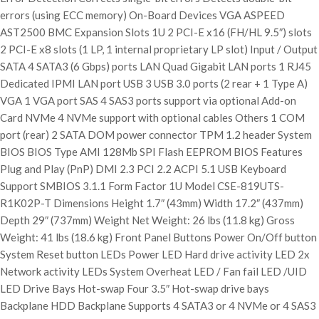
errors (using ECC memory) On-Board Devices VGA ASPEED
AST2500 BMC Expansion Slots 1U 2 PCI-E x16 (FH/HL 9.5″) slots
2 PCI-E x8 slots (1 LP, 1 internal proprietary LP slot) Input / Output
SATA 4 SATA3 (6 Gbps) ports LAN Quad Gigabit LAN ports 1 RJ45
Dedicated IPMI LAN port USB 3 USB 3.0 ports (2 rear + 1 Type A)
VGA 1 VGA port SAS 4 SAS3 ports support via optional Add-on
Card NVMe 4 NVMe support with optional cables Others 1 COM
port (rear) 2 SATA DOM power connector TPM 1.2 header System
BIOS BIOS Type AMI 128Mb SPI Flash EEPROM BIOS Features
Plug and Play (PnP) DMI 2.3 PCI 2.2 ACPI 5.1 USB Keyboard
Support SMBIOS 3.1.1 Form Factor 1U Model CSE-819UTS-
R1K02P-T Dimensions Height 1.7″ (43mm) Width 17.2″ (437mm)
Depth 29″ (737mm) Weight Net Weight: 26 lbs (11.8 kg) Gross
Weight: 41 lbs (18.6 kg) Front Panel Buttons Power On/Off button
System Reset button LEDs Power LED Hard drive activity LED 2x
Network activity LEDs System Overheat LED / Fan fail LED /UID
LED Drive Bays Hot-swap Four 3.5″ Hot-swap drive bays
Backplane HDD Backplane Supports 4 SATA3 or 4 NVMe or 4 SAS3