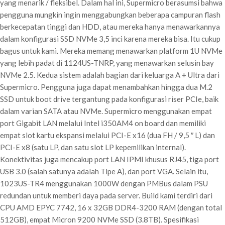
yang menarik / fleksibel. Dalam hal ini, Supermicro berasumsi bahwa
pengguna mungkin ingin menggabungkan beberapa campuran flash
berkecepatan tinggi dan HDD, atau mereka hanya menawarkannya
dalam konfigurasi SSD NVMe 3,5 inci karena mereka bisa. Itu cukup
bagus untuk kami. Mereka memang menawarkan platform 1U NVMe
yang lebih padat di 1124US-TNRP, yang menawarkan selusin bay
NVMe 2.5. Kedua sistem adalah bagian dari keluarga A + Ultra dari
Supermicro. Pengguna juga dapat menambahkan hingga dua M.2
SSD untuk boot drive tergantung pada konfigurasi riser PCIe, baik
dalam varian SATA atau NVMe. Supermicro menggunakan empat
port Gigabit LAN melalui Intel i350AM4 on board dan memiliki
empat slot kartu ekspansi melalui PCI-E x16 (dua FH / 9,5 ″ L) dan
PCI-E x8 (satu LP, dan satu slot LP kepemilikan internal).
Konektivitas juga mencakup port LAN IPMI khusus RJ45, tiga port
USB 3.0 (salah satunya adalah Tipe A), dan port VGA. Selain itu,
1023US-TR4 menggunakan 1000W dengan PMBus dalam PSU
redundan untuk memberi daya pada server. Build kami terdiri dari
CPU AMD EPYC 7742, 16 x 32GB DDR4-3200 RAM (dengan total
512GB), empat Micron 9200 NVMe SSD (3.8TB). Spesifikasi