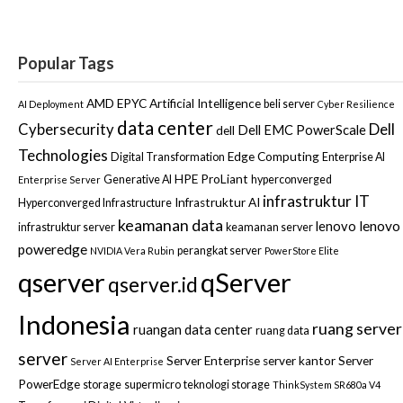
Popular Tags
AMD EPYC
Artificial Intelligence
beli server
AI Deployment
Cyber Resilience
data center
Dell
Cybersecurity
Dell EMC PowerScale
dell
Technologies
Edge Computing
Digital Transformation
Enterprise AI
HPE ProLiant
Generative AI
hyperconverged
Enterprise Server
infrastruktur IT
Infrastruktur AI
Hyperconverged Infrastructure
keamanan data
lenovo
lenovo
infrastruktur server
keamanan server
poweredge
perangkat server
NVIDIA Vera Rubin
PowerStore Elite
qserver
qServer
qserver.id
Indonesia
ruang server
ruangan data center
ruang data
server
Server Enterprise
server kantor
Server
Server AI Enterprise
PowerEdge
storage
supermicro
teknologi storage
ThinkSystem SR680a V4