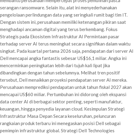
membantu perusahaan mempercepat proses pemulihan pasca
serangan ransomware. Selain itu, alat ini menyederhanakan
pengelolaan perlindungan data yang seringkali rumit bagi tim IT.
Dengan sistem ini, perusahaan memiliki ketenangan pikiran saat
menghadapi ancaman digital yang terus berkembang. Fokus
Strategis pada Ekosistem Infrastruktur AI Permintaan pasar
terhadap server AI terus meningkat secara signifikan dalam waktu
singkat. Pada kuartal pertama 2026 saja, pendapatan dari server AI
Dell mencapai angka fantastis sebesar US$16,1 miliar. Angka ini
mencerminkan peningkatan lebih dari tujuh kali lipat jika
dibandingkan dengan tahun sebelumnya. Melihat tren positif
tersebut, Dell menaikkan proyeksi pendapatan server AI mereka.
Perusahaan memprediksi pendapatan untuk tahun fiskal 2027 akan
mencapai US$60 miliar. Pertumbuhan ini didorong oleh ekspansi
data center AI di berbagai sektor penting, seperti manufaktur,
keuangan, hingga penyedia layanan cloud. Kesimpulan Strategi
Infrastruktur Masa Depan Secara keseluruhan, peluncuran
rangkaian produk terbaru ini menegaskan posisi Dell sebagai
pemimpin infrastruktur global. Strategi Dell Technologies