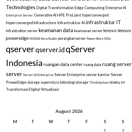
Technologies
Edge Computing
Digital Transformation
Enterprise AI
HPE ProLiant
Generative AI
hyperconverged
Enterprise Server
infrastruktur IT
Infrastruktur AI
Hyperconverged Infrastructure
keamanan data
lenovo
lenovo
infrastruktur server
keamanan server
poweredge
perangkat server
NVIDIA Vera Rubin
PowerStore Elite
qserver
qServer
qserver.id
Indonesia
ruang server
ruangan data center
ruang data
server
Server Enterprise
server kantor
Server
Server AI Enterprise
PowerEdge
storage
supermicro
teknologi storage
ThinkSystem SR680a V4
Transformasi Digital
Virtualisasi
August 2026
M
T
W
T
F
S
S
1
2