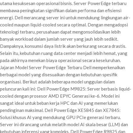
utama kesuksesan operasional bisnis. Server PowerEdge terbaru
membawa peningkatan signifikan dalam performa dan efisiensi
energi. Dell merancang server ini untuk mendukung lingkungan air-
cooled maupun liquid-cooled secara optimal. Dengan mengadopsi
teknologi terbaru, perusahaan dapat mengonsolidasikan lebih
banyak workload dalam jumlah server yang jauh lebih sedikit.
Dampaknya, konsumsi daya listrik akan berkurang secara drastis.
Selain itu, kebutuhan ruang data center menjadi lebih hemat, yang
pada akhirnya menekan biaya operasional secara keseluruhan.
Jajaran Model Server PowerEdge Terbaru Dell memperkenalkan
berbagai model yang disesuaikan dengan kebutuhan spesifik
organisasi. Berikut adalah beberapa model unggulan dalam
peluncuran kali ini: Dell PowerEdge M9825: Server berbasis liquid-
cooled dengan prosesor AMD EPYC Generasi ke-6. Model ini
sangat ideal untuk beban kerja HPC dan AI yang memerlukan
pendinginan maksimal. Dell PowerEdge XE5845 dan XE7845:
Solusi khusus AI yang mendukung GPU PCIe generasi terbaru.
Server ini dirancang untuk melatih model AI skala besar (LLM) dan
kebutuhan inferensi yang kompleks. Dell PowerEdge R9825 dan