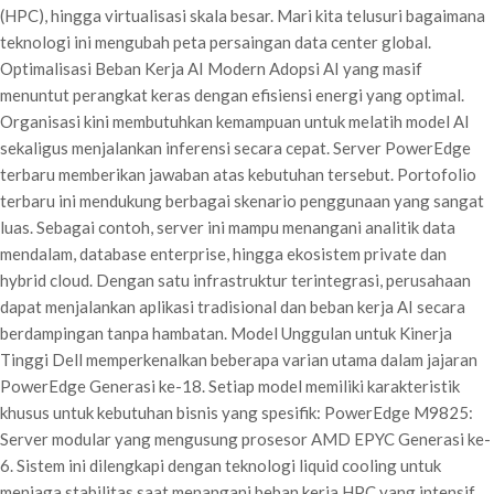
(HPC), hingga virtualisasi skala besar. Mari kita telusuri bagaimana
teknologi ini mengubah peta persaingan data center global.
Optimalisasi Beban Kerja AI Modern Adopsi AI yang masif
menuntut perangkat keras dengan efisiensi energi yang optimal.
Organisasi kini membutuhkan kemampuan untuk melatih model AI
sekaligus menjalankan inferensi secara cepat. Server PowerEdge
terbaru memberikan jawaban atas kebutuhan tersebut. Portofolio
terbaru ini mendukung berbagai skenario penggunaan yang sangat
luas. Sebagai contoh, server ini mampu menangani analitik data
mendalam, database enterprise, hingga ekosistem private dan
hybrid cloud. Dengan satu infrastruktur terintegrasi, perusahaan
dapat menjalankan aplikasi tradisional dan beban kerja AI secara
berdampingan tanpa hambatan. Model Unggulan untuk Kinerja
Tinggi Dell memperkenalkan beberapa varian utama dalam jajaran
PowerEdge Generasi ke-18. Setiap model memiliki karakteristik
khusus untuk kebutuhan bisnis yang spesifik: PowerEdge M9825:
Server modular yang mengusung prosesor AMD EPYC Generasi ke-
6. Sistem ini dilengkapi dengan teknologi liquid cooling untuk
menjaga stabilitas saat menangani beban kerja HPC yang intensif.