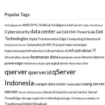
Popular Tags
AMD EPYC
Artificial Intelligence
beli server
AI Deployment
Cyber Resilience
data center
Dell
Cybersecurity
Dell EMC PowerScale
dell
Technologies
Edge Computing
Digital Transformation
Enterprise AI
HPE ProLiant
Generative AI
hyperconverged
Enterprise Server
infrastruktur IT
Infrastruktur AI
Hyperconverged Infrastructure
keamanan data
lenovo
lenovo
infrastruktur server
keamanan server
poweredge
perangkat server
NVIDIA Vera Rubin
PowerStore Elite
qserver
qServer
qserver.id
Indonesia
ruang server
ruangan data center
ruang data
server
Server Enterprise
server kantor
Server
Server AI Enterprise
PowerEdge
storage
supermicro
teknologi storage
ThinkSystem SR680a V4
Transformasi Digital
Virtualisasi