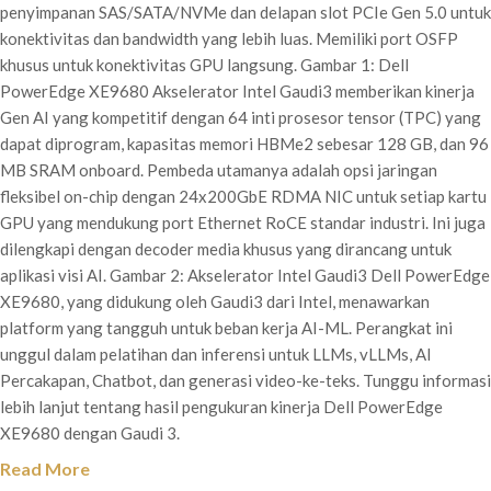
penyimpanan SAS/SATA/NVMe dan delapan slot PCIe Gen 5.0 untuk
konektivitas dan bandwidth yang lebih luas. Memiliki port OSFP
khusus untuk konektivitas GPU langsung. Gambar 1: Dell
PowerEdge XE9680 Akselerator Intel Gaudi3 memberikan kinerja
Gen AI yang kompetitif dengan 64 inti prosesor tensor (TPC) yang
dapat diprogram, kapasitas memori HBMe2 sebesar 128 GB, dan 96
MB SRAM onboard. Pembeda utamanya adalah opsi jaringan
fleksibel on-chip dengan 24x200GbE RDMA NIC untuk setiap kartu
GPU yang mendukung port Ethernet RoCE standar industri. Ini juga
dilengkapi dengan decoder media khusus yang dirancang untuk
aplikasi visi AI. Gambar 2: Akselerator Intel Gaudi3 Dell PowerEdge
XE9680, yang didukung oleh Gaudi3 dari Intel, menawarkan
platform yang tangguh untuk beban kerja AI-ML. Perangkat ini
unggul dalam pelatihan dan inferensi untuk LLMs, vLLMs, AI
Percakapan, Chatbot, dan generasi video-ke-teks. Tunggu informasi
lebih lanjut tentang hasil pengukuran kinerja Dell PowerEdge
XE9680 dengan Gaudi 3.
Read More