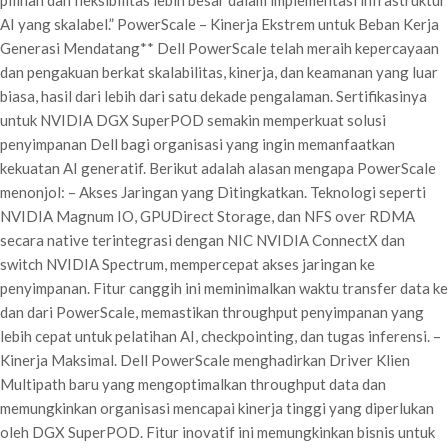
pilihan dan fleksibilitas lebih besar dalam implementasi infrastruktur
AI yang skalabel.” PowerScale – Kinerja Ekstrem untuk Beban Kerja
Generasi Mendatang** Dell PowerScale telah meraih kepercayaan
dan pengakuan berkat skalabilitas, kinerja, dan keamanan yang luar
biasa, hasil dari lebih dari satu dekade pengalaman. Sertifikasinya
untuk NVIDIA DGX SuperPOD semakin memperkuat solusi
penyimpanan Dell bagi organisasi yang ingin memanfaatkan
kekuatan AI generatif. Berikut adalah alasan mengapa PowerScale
menonjol: – Akses Jaringan yang Ditingkatkan. Teknologi seperti
NVIDIA Magnum IO, GPUDirect Storage, dan NFS over RDMA
secara native terintegrasi dengan NIC NVIDIA ConnectX dan
switch NVIDIA Spectrum, mempercepat akses jaringan ke
penyimpanan. Fitur canggih ini meminimalkan waktu transfer data ke
dan dari PowerScale, memastikan throughput penyimpanan yang
lebih cepat untuk pelatihan AI, checkpointing, dan tugas inferensi. –
Kinerja Maksimal. Dell PowerScale menghadirkan Driver Klien
Multipath baru yang mengoptimalkan throughput data dan
memungkinkan organisasi mencapai kinerja tinggi yang diperlukan
oleh DGX SuperPOD. Fitur inovatif ini memungkinkan bisnis untuk