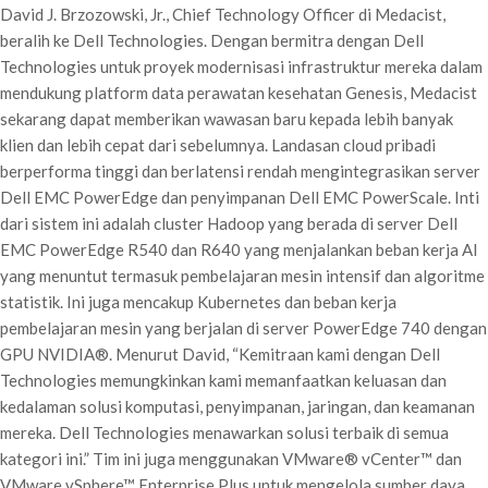
David J. Brzozowski, Jr., Chief Technology Officer di Medacist,
beralih ke Dell Technologies. Dengan bermitra dengan Dell
Technologies untuk proyek modernisasi infrastruktur mereka dalam
mendukung platform data perawatan kesehatan Genesis, Medacist
sekarang dapat memberikan wawasan baru kepada lebih banyak
klien dan lebih cepat dari sebelumnya. Landasan cloud pribadi
berperforma tinggi dan berlatensi rendah mengintegrasikan server
Dell EMC PowerEdge dan penyimpanan Dell EMC PowerScale. Inti
dari sistem ini adalah cluster Hadoop yang berada di server Dell
EMC PowerEdge R540 dan R640 yang menjalankan beban kerja AI
yang menuntut termasuk pembelajaran mesin intensif dan algoritme
statistik. Ini juga mencakup Kubernetes dan beban kerja
pembelajaran mesin yang berjalan di server PowerEdge 740 dengan
GPU NVIDIA®. Menurut David, “Kemitraan kami dengan Dell
Technologies memungkinkan kami memanfaatkan keluasan dan
kedalaman solusi komputasi, penyimpanan, jaringan, dan keamanan
mereka. Dell Technologies menawarkan solusi terbaik di semua
kategori ini.” Tim ini juga menggunakan VMware® vCenter™ dan
VMware vSphere™ Enterprise Plus untuk mengelola sumber daya