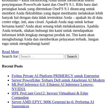
kebutuhan – kami mendorong Anda untuk memeriksa sistem
penyimpanan PowerScale kami dan OneFS 9.1. Rilis baru dari
perangkat lunak yang ditentukan OneFS 9.1 dirancang untuk
memberi Anda fleksibilitas yang dapat membantu melakukan lebih
banyak hal dengan data tidak terstruktur Anda – apakah itu di data
center edge, inti, atau cloud. Apakah Anda siap untuk keluar
bersama kami? Anda akan senang telah melakukannya. Apabila
Anda tertarik, silakan hubungi tim kami untuk mendapatkan
informasi lebih lengkap mengenai produk ini. Tim kami akan
menghubungi Anda dan memberikan pelayanan terbaik. Jangan
ragu untuk menghubungi kami!
Read More
Search for:
Recent Posts
Fujitsu Private AI Platform PRIMERGY untuk Enterprise
Server PowerEdge Terbaru Dell untuk Akselerasi AI Modern
MLPerf Inference 6.0: Efisiensi AI Inference Lenovo-
NVIDIA
HPE ProLiant Gen12: Inovasi Virtualisasi & Edge
Computing
Server AMD EPYC 9006 Generasi ke-6: Performa AI
Supermicro