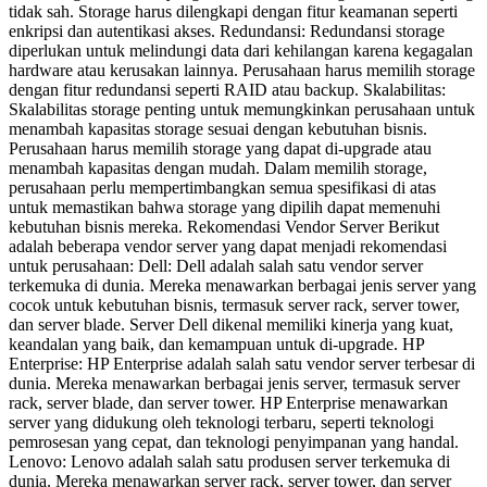
tidak sah. Storage harus dilengkapi dengan fitur keamanan seperti
enkripsi dan autentikasi akses. Redundansi: Redundansi storage
diperlukan untuk melindungi data dari kehilangan karena kegagalan
hardware atau kerusakan lainnya. Perusahaan harus memilih storage
dengan fitur redundansi seperti RAID atau backup. Skalabilitas:
Skalabilitas storage penting untuk memungkinkan perusahaan untuk
menambah kapasitas storage sesuai dengan kebutuhan bisnis.
Perusahaan harus memilih storage yang dapat di-upgrade atau
menambah kapasitas dengan mudah. Dalam memilih storage,
perusahaan perlu mempertimbangkan semua spesifikasi di atas
untuk memastikan bahwa storage yang dipilih dapat memenuhi
kebutuhan bisnis mereka. Rekomendasi Vendor Server Berikut
adalah beberapa vendor server yang dapat menjadi rekomendasi
untuk perusahaan: Dell: Dell adalah salah satu vendor server
terkemuka di dunia. Mereka menawarkan berbagai jenis server yang
cocok untuk kebutuhan bisnis, termasuk server rack, server tower,
dan server blade. Server Dell dikenal memiliki kinerja yang kuat,
keandalan yang baik, dan kemampuan untuk di-upgrade. HP
Enterprise: HP Enterprise adalah salah satu vendor server terbesar di
dunia. Mereka menawarkan berbagai jenis server, termasuk server
rack, server blade, dan server tower. HP Enterprise menawarkan
server yang didukung oleh teknologi terbaru, seperti teknologi
pemrosesan yang cepat, dan teknologi penyimpanan yang handal.
Lenovo: Lenovo adalah salah satu produsen server terkemuka di
dunia. Mereka menawarkan server rack, server tower, dan server