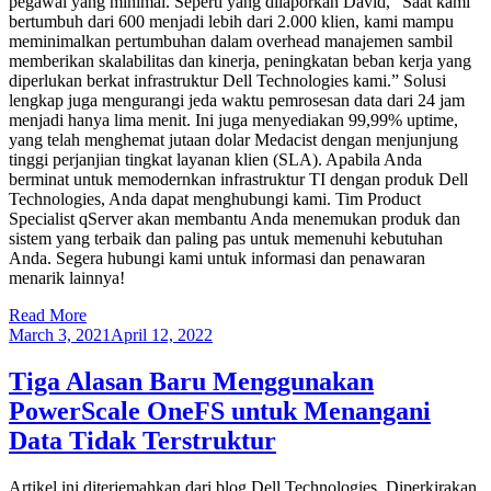
pegawai yang minimal. Seperti yang dilaporkan David, “Saat kami
bertumbuh dari 600 menjadi lebih dari 2.000 klien, kami mampu
meminimalkan pertumbuhan dalam overhead manajemen sambil
memberikan skalabilitas dan kinerja, peningkatan beban kerja yang
diperlukan berkat infrastruktur Dell Technologies kami.” Solusi
lengkap juga mengurangi jeda waktu pemrosesan data dari 24 jam
menjadi hanya lima menit. Ini juga menyediakan 99,99% uptime,
yang telah menghemat jutaan dolar Medacist dengan menjunjung
tinggi perjanjian tingkat layanan klien (SLA). Apabila Anda
berminat untuk memodernkan infrastruktur TI dengan produk Dell
Technologies, Anda dapat menghubungi kami. Tim Product
Specialist qServer akan membantu Anda menemukan produk dan
sistem yang terbaik dan paling pas untuk memenuhi kebutuhan
Anda. Segera hubungi kami untuk informasi dan penawaran
menarik lainnya!
Read More
March 3, 2021
April 12, 2022
Tiga Alasan Baru Menggunakan
PowerScale OneFS untuk Menangani
Data Tidak Terstruktur
Artikel ini diterjemahkan dari blog Dell Technologies. Diperkirakan