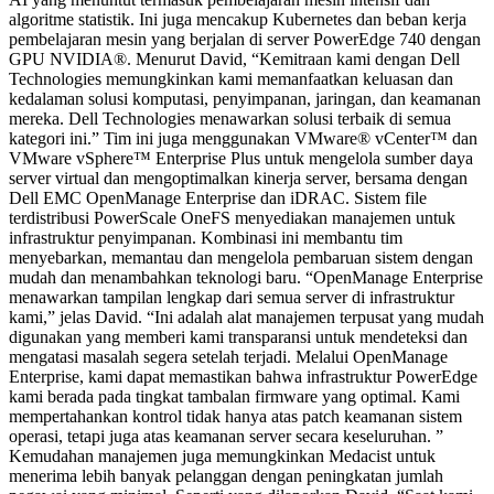
algoritme statistik. Ini juga mencakup Kubernetes dan beban kerja
pembelajaran mesin yang berjalan di server PowerEdge 740 dengan
GPU NVIDIA®. Menurut David, “Kemitraan kami dengan Dell
Technologies memungkinkan kami memanfaatkan keluasan dan
kedalaman solusi komputasi, penyimpanan, jaringan, dan keamanan
mereka. Dell Technologies menawarkan solusi terbaik di semua
kategori ini.” Tim ini juga menggunakan VMware® vCenter™ dan
VMware vSphere™ Enterprise Plus untuk mengelola sumber daya
server virtual dan mengoptimalkan kinerja server, bersama dengan
Dell EMC OpenManage Enterprise dan iDRAC. Sistem file
terdistribusi PowerScale OneFS menyediakan manajemen untuk
infrastruktur penyimpanan. Kombinasi ini membantu tim
menyebarkan, memantau dan mengelola pembaruan sistem dengan
mudah dan menambahkan teknologi baru. “OpenManage Enterprise
menawarkan tampilan lengkap dari semua server di infrastruktur
kami,” jelas David. “Ini adalah alat manajemen terpusat yang mudah
digunakan yang memberi kami transparansi untuk mendeteksi dan
mengatasi masalah segera setelah terjadi. Melalui OpenManage
Enterprise, kami dapat memastikan bahwa infrastruktur PowerEdge
kami berada pada tingkat tambalan firmware yang optimal. Kami
mempertahankan kontrol tidak hanya atas patch keamanan sistem
operasi, tetapi juga atas keamanan server secara keseluruhan. ”
Kemudahan manajemen juga memungkinkan Medacist untuk
menerima lebih banyak pelanggan dengan peningkatan jumlah