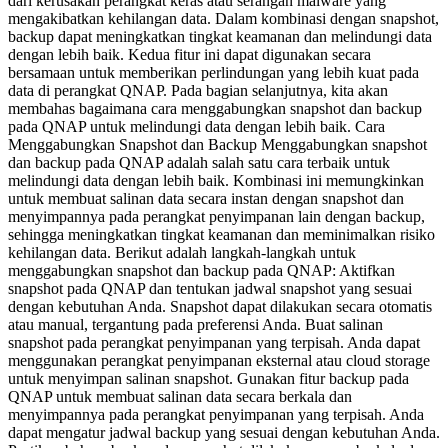
dari kerusakan perangkat keras atau serangan malware yang
mengakibatkan kehilangan data. Dalam kombinasi dengan snapshot,
backup dapat meningkatkan tingkat keamanan dan melindungi data
dengan lebih baik. Kedua fitur ini dapat digunakan secara
bersamaan untuk memberikan perlindungan yang lebih kuat pada
data di perangkat QNAP. Pada bagian selanjutnya, kita akan
membahas bagaimana cara menggabungkan snapshot dan backup
pada QNAP untuk melindungi data dengan lebih baik. Cara
Menggabungkan Snapshot dan Backup Menggabungkan snapshot
dan backup pada QNAP adalah salah satu cara terbaik untuk
melindungi data dengan lebih baik. Kombinasi ini memungkinkan
untuk membuat salinan data secara instan dengan snapshot dan
menyimpannya pada perangkat penyimpanan lain dengan backup,
sehingga meningkatkan tingkat keamanan dan meminimalkan risiko
kehilangan data. Berikut adalah langkah-langkah untuk
menggabungkan snapshot dan backup pada QNAP: Aktifkan
snapshot pada QNAP dan tentukan jadwal snapshot yang sesuai
dengan kebutuhan Anda. Snapshot dapat dilakukan secara otomatis
atau manual, tergantung pada preferensi Anda. Buat salinan
snapshot pada perangkat penyimpanan yang terpisah. Anda dapat
menggunakan perangkat penyimpanan eksternal atau cloud storage
untuk menyimpan salinan snapshot. Gunakan fitur backup pada
QNAP untuk membuat salinan data secara berkala dan
menyimpannya pada perangkat penyimpanan yang terpisah. Anda
dapat mengatur jadwal backup yang sesuai dengan kebutuhan Anda.