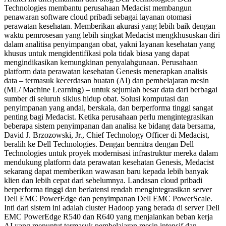
Technologies membantu perusahaan Medacist membangun
penawaran software cloud pribadi sebagai layanan otomasi
perawatan kesehatan. Memberikan akurasi yang lebih baik dengan
waktu pemrosesan yang lebih singkat Medacist mengkhususkan diri
dalam analitisa penyimpangan obat, yakni layanan kesehatan yang
khusus untuk mengidentifikasi pola tidak biasa yang dapat
mengindikasikan kemungkinan penyalahgunaan. Perusahaan
platform data perawatan kesehatan Genesis menerapkan analisis
data – termasuk kecerdasan buatan (AI) dan pembelajaran mesin
(ML/ Machine Learning) – untuk sejumlah besar data dari berbagai
sumber di seluruh siklus hidup obat. Solusi komputasi dan
penyimpanan yang andal, berskala, dan berperforma tinggi sangat
penting bagi Medacist. Ketika perusahaan perlu mengintegrasikan
beberapa sistem penyimpanan dan analisa ke bidang data bersama,
David J. Brzozowski, Jr., Chief Technology Officer di Medacist,
beralih ke Dell Technologies. Dengan bermitra dengan Dell
Technologies untuk proyek modernisasi infrastruktur mereka dalam
mendukung platform data perawatan kesehatan Genesis, Medacist
sekarang dapat memberikan wawasan baru kepada lebih banyak
klien dan lebih cepat dari sebelumnya. Landasan cloud pribadi
berperforma tinggi dan berlatensi rendah mengintegrasikan server
Dell EMC PowerEdge dan penyimpanan Dell EMC PowerScale.
Inti dari sistem ini adalah cluster Hadoop yang berada di server Dell
EMC PowerEdge R540 dan R640 yang menjalankan beban kerja
AI yang menuntut termasuk pembelajaran mesin intensif dan