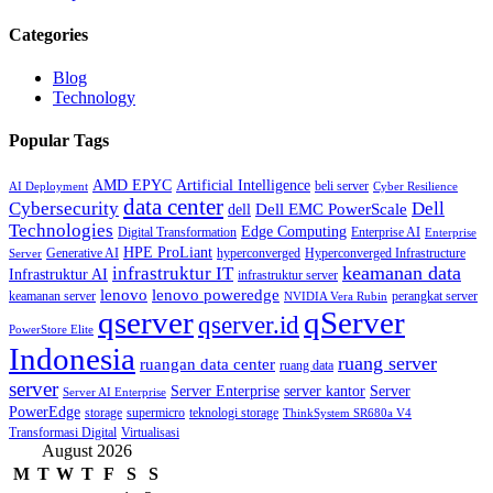
Categories
Blog
Technology
Popular Tags
AMD EPYC
Artificial Intelligence
beli server
AI Deployment
Cyber Resilience
data center
Cybersecurity
Dell
Dell EMC PowerScale
dell
Technologies
Edge Computing
Digital Transformation
Enterprise AI
Enterprise
HPE ProLiant
Generative AI
hyperconverged
Hyperconverged Infrastructure
Server
keamanan data
infrastruktur IT
Infrastruktur AI
infrastruktur server
lenovo poweredge
lenovo
keamanan server
perangkat server
NVIDIA Vera Rubin
qserver
qServer
qserver.id
PowerStore Elite
Indonesia
ruang server
ruangan data center
ruang data
server
Server Enterprise
server kantor
Server
Server AI Enterprise
PowerEdge
storage
supermicro
teknologi storage
ThinkSystem SR680a V4
Transformasi Digital
Virtualisasi
August 2026
M
T
W
T
F
S
S