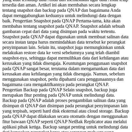
tersedia dan aman. Artikel ini akan membahas secara lengkap
tentang snapshot dan backup pada QNAP dan bagaimana Anda
dapat menggabungkan keduanya untuk melindungi data dengan
baik. Pengertian Snapshot pada QNAP Pertama-tama, kita akan
membahas tentang snapshot pada QNAP. Snapshot adalah sebuah
gambaran cepat dari data yang disimpan pada waktu tertentu.
Snapshot pada QNAP dapat digunakan untuk membuat salinan data
secara instan tanpa harus memindahkan data tersebut ke perangkat
penyimpanan lain. Selain itu, snapshot juga memungkinkan untuk
melakukan restore data ke versi sebelumnya yang telah diambil
snapshot-nya, sehingga dapat memulihkan data dari kehilangan atau
kerusakan yang tidak disengaja. Keuntungan penggunaan snapshot
pada QNAP sangat besar, terutama dalam mengamankan data dari
kerusakan atau kehilangan yang tidak disengaja. Namun, sebelum
menggunakan snapshot, perlu dipahami cara penggunaannya dan
bagaimana cara mengaktifkannya pada perangkat QNAP.
Pengertian Backup pada QNAP Selain snapshot, backup juga
merupakan fitur penting pada QNAP untuk melindungi data.
Backup pada QNAP adalah proses pengambilan salinan data yang
disimpan di QNAP dan disimpan pada perangkat penyimpanan lain
yang terpisah, seperti hard disk eksternal atau cloud storage. Backup
pada QNAP dapat dilakukan secara otomatis dengan menggunakan
fitur bawaan QNAP seperti QNAP NetBak Replicator atau melalui
aplikasi pihak ketiga. Backup sangat penting untuk melindungi data