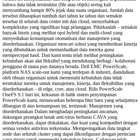
bahwa data tidak terstruktur (file atau objek) sering kali
menyumbang hampir 80% jejak data suatu organisasi. Jumlah data
tersebut diharapkan tumbuh dari tahun ke tahun dan semakin
tersebar di seluruh data center inti dan cloud, menyebabkan
kompleksitas yang signifikan bagi pelanggan. Pikirkanlah – semakin
banyak bisnis yang melihat opsi hybrid dan multi-cloud yang
menyediakan kemampuan otomatisasi dan manajemen yang
disederhanakan. Organisasi mencari solusi yang memberikan kinerja
yang dibutuhkan untuk memanfaatkan data mereka guna
mempercepat hasil. Dan kami tentu telah melihat peningkatan
kebutuhan akan alat fleksibel yang mendukung berbagi / kolaborasi
pengguna di mana pun datanya berada. Dell EMC PowerScale,
platform NAS scale-out kami yang terdepan di industri, diandalkan
oleh ribuan organisasi untuk memenuhi kebutuhan data tidak
terstruktur mereka untuk manajemen, kinerja, dan fleksibilitas yang
disederhanakan – di edge, core, atau cloud. Rilis PowerScale
OneFS 9.1 hari ini, kekuatan di balik sistem penyimpanan
PowerScale kami, menawarkan beberapa fitur baru yang selanjutnya
dibangun di atas kemampuan ini, termasuk: Manajemen yang
disederhanakan Dalam menghadapi peningkatan ancaman,
dukungan perangkat lunak anti-virus berbasis CAVA yang
disederhanakan, dapat diskalakan, dan kuat yang kompatibel dengan
semua vendor antivirus terkemuka. Memperingatkan data tingkat
node dan seluruh cluster yang dapat dikonfigurasi dengan perincian
yang tinggi untuk memenuhi kebutuhan bisnis. Cadangan telah