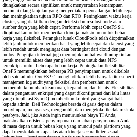
ditingkatkan secara signifikan untuk menyertakan kemampuan
memulai ulang lanjutan yang menyediakan pencadangan lebih cepat
dan meningkatkan tujuan RPO dan RTO. Peningkatan waktu kerja
cluster, yang diaktifkan dengan deteksi dan resolusi node atau
sumber daya yang lebih cepat. Performa lebih cepat OneFS 9.1
dioptimalkan untuk memberikan kinerja maksimum untuk beban
kerja yang fleksibel. Perangkat lunak CloudPools telah dioptimalkan
lebih jauh untuk memberikan hasil yang lebih cepat dan latensi yang
lebih rendah untuk mengingat data bertingkat dari cloud dengan
mulus. Pengujian internal juga menunjukkan bahwa dimungkinkan
untuk memiliki akses data yang lebih cepat untuk data NFS
terenkripsi untuk beberapa beban kerja. Peningkatan fleksibilitas
OneFS memungkinkan beberapa PB penyimpanan untuk dikelola
oleh satu admin. OneFS 9.1 menghadirkan lebih banyak fitur seperti
manajemen log audit yang fleksibel dan pembersihan untuk
memenuhi kebutuhan keamanan, kepatuhan, dan bisnis. Fleksibilitas
dalam pengaturan enkripsi yang dapat dikonfigurasi dari lalu lintas
yang direplikasi SyncIQ memberikan kontrol yang sangat baik
kepada admin. Dell Technologies berada di garis depan dalam
menyimpan, mengakses, mengambil, dan mengelola file dalam skala
petabyte. Jadi, jika Anda ingin menurunkan biaya TI Anda,
maksimalkan efisiensi penyimpanan dan tahan penyimpanan Anda
di masa depan untuk beban kerja yang muncul pada platform yang
dapat menskalakan kapasitas atau kinerja secara linier sesuai