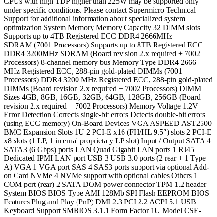
CPUs with high TDP higher than 225W may be supported only
under specific conditions. Please contact Supermicro Technical
Support for additional information about specialized system
optimization System Memory Memory Capacity 32 DIMM slots
Supports up to 4TB Registered ECC DDR4 2666MHz
SDRAM (7001 Processors) Supports up to 8TB Registered ECC
DDR4 3200MHz SDRAM (Board revision 2.x required + 7002
Processors) 8-channel memory bus Memory Type DDR4 2666
MHz Registered ECC, 288-pin gold-plated DIMMs (7001
Processors) DDR4 3200 MHz Registered ECC, 288-pin gold-plated
DIMMs (Board revision 2.x required + 7002 Processors) DIMM
Sizes 4GB, 8GB, 16GB, 32GB, 64GB, 128GB, 256GB (Board
revision 2.x required + 7002 Processors) Memory Voltage 1.2V
Error Detection Corrects single-bit errors Detects double-bit errors
(using ECC memory) On-Board Devices VGA ASPEED AST2500
BMC Expansion Slots 1U 2 PCI-E x16 (FH/HL 9.5″) slots 2 PCI-E
x8 slots (1 LP, 1 internal proprietary LP slot) Input / Output SATA 4
SATA3 (6 Gbps) ports LAN Quad Gigabit LAN ports 1 RJ45
Dedicated IPMI LAN port USB 3 USB 3.0 ports (2 rear + 1 Type
A) VGA 1 VGA port SAS 4 SAS3 ports support via optional Add-
on Card NVMe 4 NVMe support with optional cables Others 1
COM port (rear) 2 SATA DOM power connector TPM 1.2 header
System BIOS BIOS Type AMI 128Mb SPI Flash EEPROM BIOS
Features Plug and Play (PnP) DMI 2.3 PCI 2.2 ACPI 5.1 USB
Keyboard Support SMBIOS 3.1.1 Form Factor 1U Model CSE-