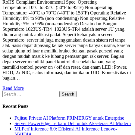
RoHS Compliant Environmental Spec. Operating
Temperature: 10°C to 35°C (50°F to 95°F) Non-operating
Temperature: -40°C to 70°C (-40°F to 158°F) Operating Relative
Humidity: 8% to 90% (non-condensing) Non-operating Relative
Humidity: 5% to 95% (non-condensing) Desain dan Bangun
Supermicro 1023US-TR4 1023US-TR4 adalah server 1U yang
dirancang untuk aplikasi padat. Seperti kebanyakan server
Supermicro, server ini juga menggunakan desain sistem rel tanpa
alat. Sasis dapat dipasang ke rak server tanpa banyak usaha, karena
setiap ujung rel luar memiliki braket dengan pasak persegi yang
dengan mudah masuk ke lubang pemasangan rak server. Bagian
depan server memiliki panel kontrol di sebelah kanan, yang
memiliki tombol power on / off dan reset, dan enam LED: Power,
HDD, 2x NIC, status informasi, dan indikator UID. Konektivitas di
bagian…
Read More
Recent Posts
Fujitsu Private AI Platform PRIMERGY untuk Enterprise
Server PowerEdge Terbaru Dell untuk Akselerasi AI Modern
MLPerf Inference 6.0: Efisiensi AI Inference Lenovo-
NVIDIA