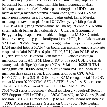
build sistem yang menarik / fleksibel. Dalam hal ini, Supermicro
berasumsi bahwa pengguna mungkin ingin menggabungkan
beberapa campuran flash berkecepatan tinggi dan HDD, atau
mereka hanya menawarkannya dalam konfigurasi SSD NVMe 3,5
inci karena mereka bisa. Itu cukup bagus untuk kami. Mereka
memang menawarkan platform 1U NVMe yang lebih padat di
1124US-TNRP, yang menawarkan selusin bay NVMe 2.5. Kedua
sistem adalah bagian dari keluarga A + Ultra dari Supermicro.
Pengguna juga dapat menambahkan hingga dua M.2 SSD untuk
boot drive tergantung pada konfigurasi riser PCIe, baik dalam varian
SATA atau NVMe. Supermicro menggunakan empat port Gigabit
LAN melalui Intel i350AM4 on board dan memiliki empat slot kartu
ekspansi melalui PCI-E x16 (dua FH / 9,5 ″ L) dan PCI-E x8 (satu
LP, dan satu slot LP kepemilikan internal). Konektivitas juga
mencakup port LAN IPMI khusus RJ45, tiga port USB 3.0 (salah
satunya adalah Tipe A), dan port VGA. Selain itu, 1023US-TR4
menggunakan 1000W dengan PMBus dalam PSU redundan untuk
memberi daya pada server. Build kami terdiri dari CPU AMD
EPYC 7742, 16 x 32GB DDR4-3200 RAM (dengan total 512GB),
empat Micron 9200 NVMe SSD (3.8TB). Spesifikasi Supermicro
1023US-TR4 Processor/Chipset CPU Dual AMD EPYC
7001/7002 series Processors ( Board revision 2.x required) Socket
SP3 Supports CPU cTDP up to 280W Cores Up to 32 Cores (Board
revision 1.x + 7001 Processors) Up to 64 Cores (Board revision 2.x
+ 7002 Processors) Chipset System on Chip (SoC) Note Certain