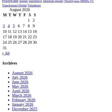
PowerEdge
storage
supermicro
teknologi storage
ThinkSystem SR680a V4
Transformasi Digital
Virtualisasi
August 2026
M
T
W
T
F
S
S
1
2
3
4
5
6
7
8
9
10
11
12
13
14
15
16
17
18
19
20
21
22
23
24
25
26
27
28
29
30
31
« Jul
Archives
August 2026
July 2026
June 2026
May 2026
April 2026
March 2026
February 2026
January 2026
December 2025