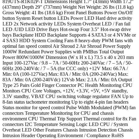
819UTS-R1K02P-T Dimensions Height 1.7″ (43mm) Width 17.2″
(437mm) Depth 29″ (737mm) Weight Net Weight: 26 lbs (11.8 kg)
Gross Weight: 41 lbs (18.6 kg) Front Panel Buttons Power On/Off
button System Reset button LEDs Power LED Hard drive activity
LED 2x Network activity LEDs System Overheat LED / Fan fail
LED /UID LED Drive Bays Hot-swap Four 3.5″ Hot-swap drive
bays Backplane HDD Backplane Supports 4 SATA3 or 4 NVMe or
4 SAS3 HDD System Cooling Fans 8 heavy-duty PWM fans with
optimal fan speed control Air Shroud 2 Air Shroud Power Supply
1000W Redundant Power Supplies with PMBus Total Output
Power 800W/1000W Dimension (W x H x L) 73.5 x 40 x 203 mm
Input 100-127Vac / 9.8 – 7A / 50-60Hz 200-240Vac / 7 – 5A / 50-
60Hz 200-240Vdc / 7 – 5A (for CCC only) +12V Max: 66.7A /
Min: 0A (100-127Vac) Max: 83A / Min: 0A (200-240Vac) Max:
83A / Min: 0A (200-240Vdc) 12Vsb Max: 2.1A / Min: 0A Output
Type 25 Pairs Gold Finger Connector PC Health Monitoring CPU
Monitors CPU Core Voltages, +12V, +3.3V, +5V, +5V standby,
3.3V standby, VBAT CPU switching voltage regulator FAN Up to
8-fan status tachometer monitoring Up to eight 4-pin fan headers
Status monitor for speed control Pulse Width Modulated (PWM) fan
connectors Temperature Monitoring for CPU and chassis
environment CPU Thermal Trip Support Thermal control for 8x Fan
connectors I2C Temperature Sensing Logic LED CPU / System
Overheat LED Other Features Chassis Intrusion Detection Chassis
Intrusion Header Operating Environment / Compliance RoHS