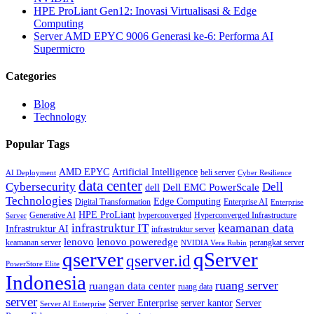
HPE ProLiant Gen12: Inovasi Virtualisasi & Edge
Computing
Server AMD EPYC 9006 Generasi ke-6: Performa AI
Supermicro
Categories
Blog
Technology
Popular Tags
AMD EPYC
Artificial Intelligence
beli server
AI Deployment
Cyber Resilience
data center
Cybersecurity
Dell
Dell EMC PowerScale
dell
Technologies
Edge Computing
Digital Transformation
Enterprise AI
Enterprise
HPE ProLiant
Generative AI
hyperconverged
Hyperconverged Infrastructure
Server
keamanan data
infrastruktur IT
Infrastruktur AI
infrastruktur server
lenovo poweredge
lenovo
keamanan server
perangkat server
NVIDIA Vera Rubin
qserver
qServer
qserver.id
PowerStore Elite
Indonesia
ruang server
ruangan data center
ruang data
server
Server Enterprise
server kantor
Server
Server AI Enterprise