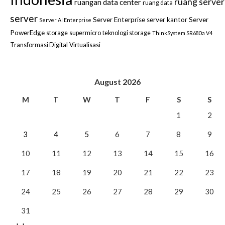
ruang server
ruangan data center
ruang data
server
Server Enterprise
server kantor
Server
Server AI Enterprise
PowerEdge
storage
supermicro
teknologi storage
ThinkSystem SR680a V4
Transformasi Digital
Virtualisasi
August 2026
M
T
W
T
F
S
S
1
2
3
4
5
6
7
8
9
10
11
12
13
14
15
16
17
18
19
20
21
22
23
24
25
26
27
28
29
30
31