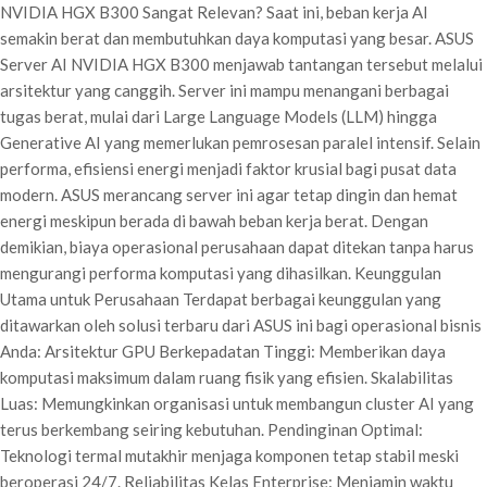
NVIDIA HGX B300 Sangat Relevan? Saat ini, beban kerja AI
semakin berat dan membutuhkan daya komputasi yang besar. ASUS
Server AI NVIDIA HGX B300 menjawab tantangan tersebut melalui
arsitektur yang canggih. Server ini mampu menangani berbagai
tugas berat, mulai dari Large Language Models (LLM) hingga
Generative AI yang memerlukan pemrosesan paralel intensif. Selain
performa, efisiensi energi menjadi faktor krusial bagi pusat data
modern. ASUS merancang server ini agar tetap dingin dan hemat
energi meskipun berada di bawah beban kerja berat. Dengan
demikian, biaya operasional perusahaan dapat ditekan tanpa harus
mengurangi performa komputasi yang dihasilkan. Keunggulan
Utama untuk Perusahaan Terdapat berbagai keunggulan yang
ditawarkan oleh solusi terbaru dari ASUS ini bagi operasional bisnis
Anda: Arsitektur GPU Berkepadatan Tinggi: Memberikan daya
komputasi maksimum dalam ruang fisik yang efisien. Skalabilitas
Luas: Memungkinkan organisasi untuk membangun cluster AI yang
terus berkembang seiring kebutuhan. Pendinginan Optimal:
Teknologi termal mutakhir menjaga komponen tetap stabil meski
beroperasi 24/7. Reliabilitas Kelas Enterprise: Menjamin waktu