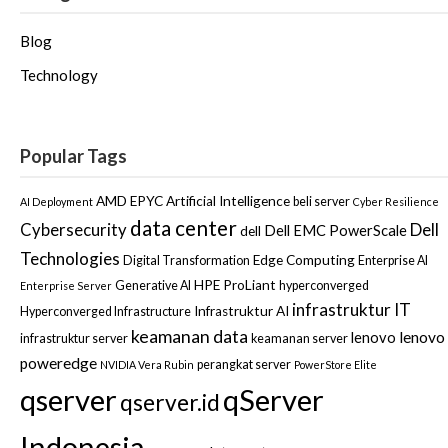
Blog
Technology
Popular Tags
AMD EPYC
Artificial Intelligence
beli server
AI Deployment
Cyber Resilience
data center
Dell
Cybersecurity
Dell EMC PowerScale
dell
Technologies
Edge Computing
Digital Transformation
Enterprise AI
HPE ProLiant
Generative AI
hyperconverged
Enterprise Server
infrastruktur IT
Infrastruktur AI
Hyperconverged Infrastructure
keamanan data
lenovo
lenovo
infrastruktur server
keamanan server
poweredge
perangkat server
NVIDIA Vera Rubin
PowerStore Elite
qserver
qServer
qserver.id
Indonesia