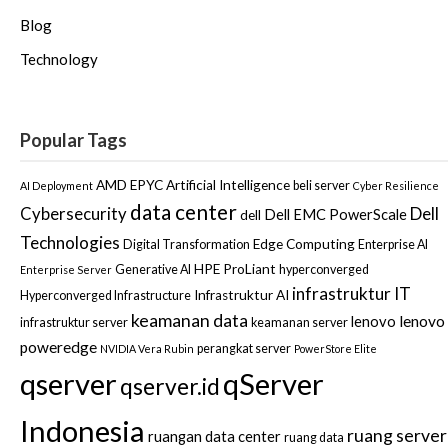
Blog
Technology
Popular Tags
AMD EPYC
Artificial Intelligence
beli server
AI Deployment
Cyber Resilience
data center
Dell
Cybersecurity
Dell EMC PowerScale
dell
Technologies
Edge Computing
Digital Transformation
Enterprise AI
HPE ProLiant
Generative AI
hyperconverged
Enterprise Server
infrastruktur IT
Infrastruktur AI
Hyperconverged Infrastructure
keamanan data
lenovo
lenovo
infrastruktur server
keamanan server
poweredge
perangkat server
NVIDIA Vera Rubin
PowerStore Elite
qserver
qServer
qserver.id
Indonesia
ruang server
ruangan data center
ruang data