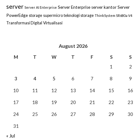
server
Server Enterprise
server kantor
Server
Server AI Enterprise
PowerEdge
storage
supermicro
teknologi storage
ThinkSystem SR680a V4
Transformasi Digital
Virtualisasi
August 2026
M
T
W
T
F
S
S
1
2
3
4
5
6
7
8
9
10
11
12
13
14
15
16
17
18
19
20
21
22
23
24
25
26
27
28
29
30
31
« Jul