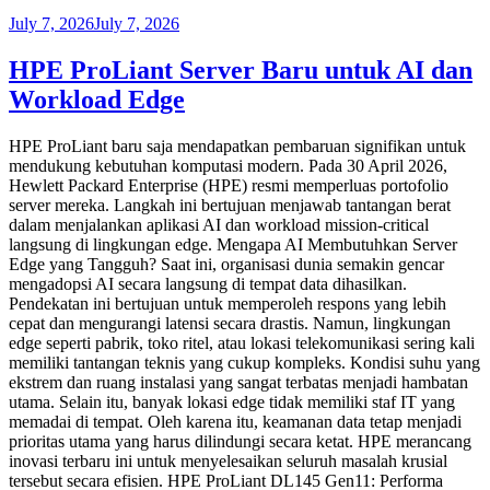
July 7, 2026
July 7, 2026
HPE ProLiant Server Baru untuk AI dan
Workload Edge
HPE ProLiant baru saja mendapatkan pembaruan signifikan untuk
mendukung kebutuhan komputasi modern. Pada 30 April 2026,
Hewlett Packard Enterprise (HPE) resmi memperluas portofolio
server mereka. Langkah ini bertujuan menjawab tantangan berat
dalam menjalankan aplikasi AI dan workload mission-critical
langsung di lingkungan edge. Mengapa AI Membutuhkan Server
Edge yang Tangguh? Saat ini, organisasi dunia semakin gencar
mengadopsi AI secara langsung di tempat data dihasilkan.
Pendekatan ini bertujuan untuk memperoleh respons yang lebih
cepat dan mengurangi latensi secara drastis. Namun, lingkungan
edge seperti pabrik, toko ritel, atau lokasi telekomunikasi sering kali
memiliki tantangan teknis yang cukup kompleks. Kondisi suhu yang
ekstrem dan ruang instalasi yang sangat terbatas menjadi hambatan
utama. Selain itu, banyak lokasi edge tidak memiliki staf IT yang
memadai di tempat. Oleh karena itu, keamanan data tetap menjadi
prioritas utama yang harus dilindungi secara ketat. HPE merancang
inovasi terbaru ini untuk menyelesaikan seluruh masalah krusial
tersebut secara efisien. HPE ProLiant DL145 Gen11: Performa