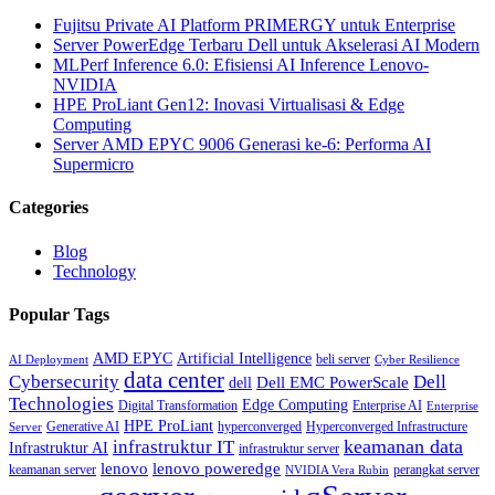
Fujitsu Private AI Platform PRIMERGY untuk Enterprise
Server PowerEdge Terbaru Dell untuk Akselerasi AI Modern
MLPerf Inference 6.0: Efisiensi AI Inference Lenovo-
NVIDIA
HPE ProLiant Gen12: Inovasi Virtualisasi & Edge
Computing
Server AMD EPYC 9006 Generasi ke-6: Performa AI
Supermicro
Categories
Blog
Technology
Popular Tags
AMD EPYC
Artificial Intelligence
beli server
AI Deployment
Cyber Resilience
data center
Cybersecurity
Dell
Dell EMC PowerScale
dell
Technologies
Edge Computing
Digital Transformation
Enterprise AI
Enterprise
HPE ProLiant
Generative AI
hyperconverged
Hyperconverged Infrastructure
Server
keamanan data
infrastruktur IT
Infrastruktur AI
infrastruktur server
lenovo poweredge
lenovo
keamanan server
perangkat server
NVIDIA Vera Rubin