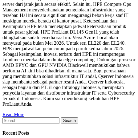
server dari jarak jauh secara efektif. Selain itu, HPE Compute Ops
Management menyederhanakan pengelolaan infrastruktur yang
tersebar. Hal ini secara signifikan mengurangi beban kerja staf IT
meskipun mereka berada di kantor pusat. Ketersediaan dan
Kesimpulan HPE telah menetapkan jadwal ketersediaan produk
untuk pasar global. HPE ProLiant DL145 Gen11 yang telah
ditingkatkan sudah tersedia saat ini. Versi Azure Local akan
menyusul pada bulan Mei 2026. Untuk seri EL220 dan EL240,
HPE menjadwalkan peluncuran pada paruh kedua tahun 2026.
Sebagai kesimpulan, inovasi terbaru dari HPE ini mempertegas
komitmen mereka dalam dunia edge computing. Dukungan prosesor
AMD EPYC dan GPU NVIDIA Blackwell membuktikan bahwa
performa AI kini bisa dihadirkan di mana saja. Bagi perusahaan
yang membutuhkan solusi infrastruktur IT andal, Qserver Indonesia
siap membantu sebagai partner resmi Anda. Qserver Indonesia,
sebagai bagian dari PT. iLogo Infralogy Indonesia, merupakan
penyedia layanan dan distributor infrastruktur IT serta Cybersecurity
terbaik di Indonesia. Kami siap mendukung kebutuhan HPE
ProLiant Anda.
Read More
Recent Posts