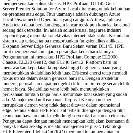
memperkenalkan solusi khusus. HPE ProLiant DL145 Gen11
Server Premier Solution for Azure Local dirancang untuk kebutuhan
on-premises atau edge. Fitur utamanya adalah dukungan Azure
Local Disconnected Operations yang canggih. Artinya, aplikasi
Anda tetap dapat berjalan dengan lancar meskipun koneksi ke cloud
sedang tidak tersedia. Ini adalah solusi krusial bagi area industri
terpencil yang memiliki konektivitas internet tidak stabil. Keandalan
sistem tetap terjaga tanpa mengorbankan fungsionalitas aplikasi.
Ekspansi Server Edge Generasi Baru Selain varian DL145, HPE
turut memperkenalkan jajaran perangkat keras baru lainnya.
Pengumuman ini mencakup HPE ProLiant Compute EL2000
Chassis, EL220 Gen12, dan EL240 Gen12. Platform baru ini
menawarkan kepadatan komputasi tinggi bagi perusahaan yang
membutuhkan skalabilitas lebih luas. Efisiensi energi tetap menjadi
fokus utama dalam desain generasi baru ini. Dengan arsitektur
modern, perusahaan dapat mengelola infrastruktur edge secara lebih
hemat biaya. Skalabilitas yang lebih baik memungkinkan
perusahaan tumbuh tanpa harus merombak total sistem yang sudah
ada. Manajemen dan Keamanan Terpusat Keamanan siber
merupakan elemen yang tidak dapat ditawar dalam operasional
edge. Semua solusi HPE ProLiant terbaru dilengkapi dengan fitur
keamanan bawaan untuk melindungi server dari ancaman eksternal.
Pengguna dapat dengan mudah menerapkan kebijakan keamanan di
banyak lokasi sekaligus melalui manajemen terpusat. Teknologi
HPE Integrated Lights-Out (iLO) memungkinkan pemantauan