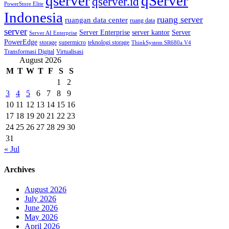
qserver
qServer
qserver.id
PowerStore Elite
Indonesia
ruang server
ruangan data center
ruang data
server
Server Enterprise
server kantor
Server
Server AI Enterprise
PowerEdge
storage
supermicro
teknologi storage
ThinkSystem SR680a V4
Transformasi Digital
Virtualisasi
August 2026
M
T
W
T
F
S
S
1
2
3
4
5
6
7
8
9
10
11
12
13
14
15
16
17
18
19
20
21
22
23
24
25
26
27
28
29
30
31
« Jul
Archives
August 2026
July 2026
June 2026
May 2026
April 2026