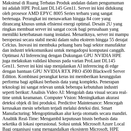
Maksimal di Ruang Terbatas Produk andalan dalam pengumuman
ini adalah HPE ProLiant DL145 Gen11. Server ini kini didukung
oleh prosesor AMD EPYC 8005 Series terbaru yang sangat
bertenaga. Perangkat ini menawarkan hingga 84 core yang
dirancang khusus untuk efisiensi energi optimal. Desain 2U yang
ringkas membuat server ini sangat cocok bagi perusahaan yang
memiliki keterbatasan ruang instalasi. Menariknya, server ini mampu
beroperasi secara stabil meski dalam suhu ekstrem hingga 55 derajat
Celcius. Inovasi ini membuka peluang baru bagi sektor manufaktur
dan industri telekomunikasi untuk mengadopsi komputasi canggih.
Optimasi AI Inferencing dengan Dukungan GPU NVIDIA HPE
juga melakukan validasi khusus pada varian ProLiant DL145
Gen11. Server ini kini siap menjalankan AI inferencing di edge
dengan bantuan GPU NVIDIA RTX PRO 4500 Blackwell Server
Edition. Kombinasi perangkat keras ini memberikan keunggulan
performa bagi aplikasi berbasis data yang kompleks. Penerapan
teknologi ini sangat relevan untuk beberapa kebutuhan industri
seperti berikut: Analisis Video AI: Mengolah data visual secara real-
time untuk keamanan. Computer Vision: Meningkatkan akurasi
deteksi objek di lini produksi. Predictive Maintenance: Mencegah
kerusakan mesin sebelum terjadi melalui deteksi dini. Smart
Manufacturing: Mengoptimalkan alur kerja otomatis secara mandiri.
Analitik Real-Time: Mengambil keputusan bisnis berbasis data
seketika di lokasi operasional. Solusi untuk Microsoft Azure Local
Bagi organisasi yang mengandalkan ekosistem Microsoft, HPE