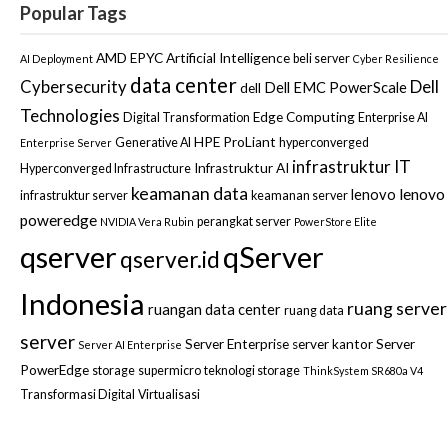
Popular Tags
AMD EPYC
Artificial Intelligence
beli server
AI Deployment
Cyber Resilience
data center
Dell
Cybersecurity
Dell EMC PowerScale
dell
Technologies
Edge Computing
Digital Transformation
Enterprise AI
HPE ProLiant
Generative AI
hyperconverged
Enterprise Server
infrastruktur IT
Infrastruktur AI
Hyperconverged Infrastructure
keamanan data
lenovo
lenovo
infrastruktur server
keamanan server
poweredge
perangkat server
NVIDIA Vera Rubin
PowerStore Elite
qserver
qServer
qserver.id
Indonesia
ruang server
ruangan data center
ruang data
server
Server Enterprise
server kantor
Server
Server AI Enterprise
PowerEdge
storage
supermicro
teknologi storage
ThinkSystem SR680a V4
Transformasi Digital
Virtualisasi