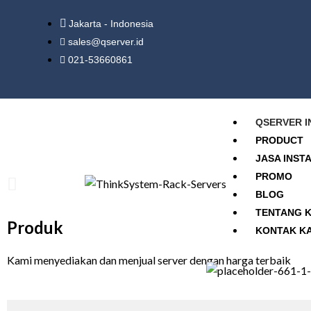
Jakarta - Indonesia
sales@qserver.id
021-53660861
QSERVER I
PRODUCT
JASA INST
PROMO
BLOG
TENTANG 
Produk
KONTAK K
Kami menyediakan dan menjual server dengan harga terbaik