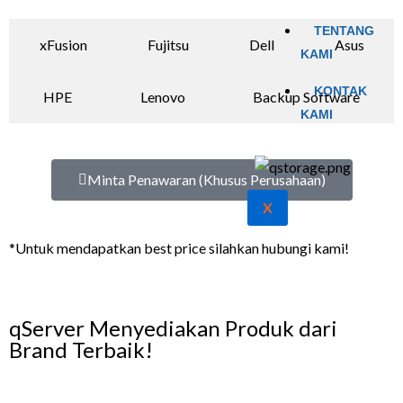
TENTANG
xFusion
Fujitsu
Dell
Asus
KAMI
KONTAK
HPE
Lenovo
Backup Software
KAMI
Minta Penawaran (Khusus Perusahaan)
X
*Untuk mendapatkan best price silahkan hubungi kami!
qServer Menyediakan Produk dari
Brand Terbaik!