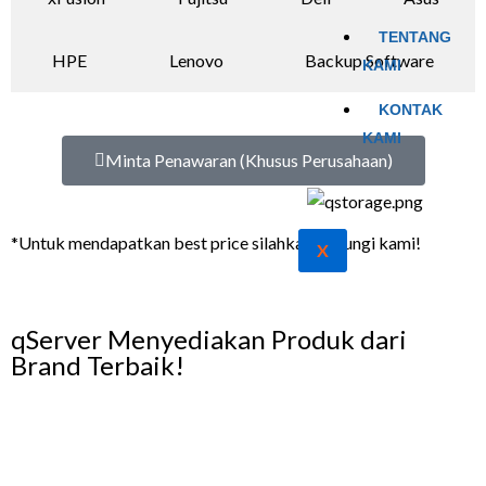
TENTANG
HPE
Lenovo
Backup Software
KAMI
KONTAK
KAMI
Minta Penawaran (Khusus Perusahaan)
*Untuk mendapatkan best price silahkan hubungi kami!
X
qServer Menyediakan Produk dari
Brand Terbaik!