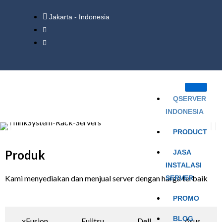
Jakarta - Indonesia
QSERVER
INDONESIA
PRODUCT
Produk
JASA
INSTALASI
Kami menyediakan dan menjual server dengan harga terbaik
SERVER
PROMO
BLOG
xFusion
Fujitsu
Dell
Asus