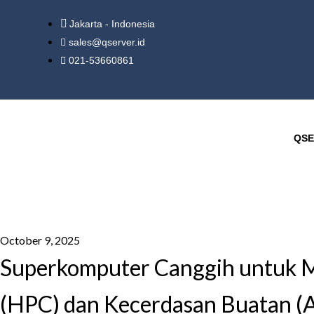
Jakarta - Indonesia
sales@qserver.id
021-53660861
QSE
October 9, 2025
Superkomputer Canggih untuk M
(HPC) dan Kecerdasan Buatan (AI