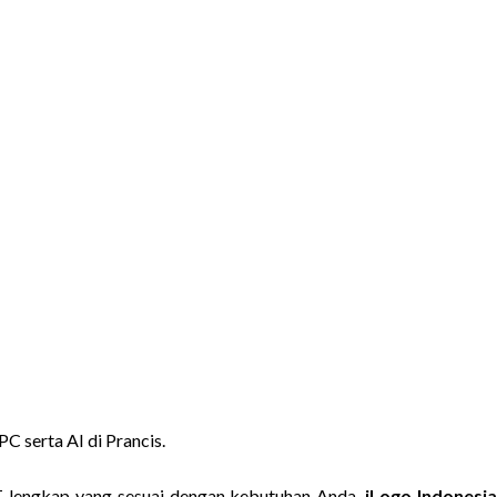
 serta AI di Prancis.
IT lengkap yang sesuai dengan kebutuhan Anda.
iLogo Indonesi