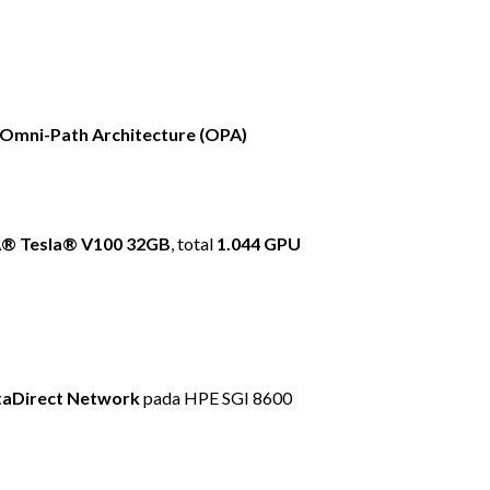
 Omni-Path Architecture (OPA)
A® Tesla® V100 32GB
, total
1.044 GPU
aDirect Network
pada HPE SGI 8600