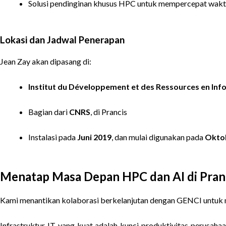
Solusi pendinginan khusus HPC untuk mempercepat waktu
Lokasi dan Jadwal Penerapan
Jean Zay akan dipasang di:
Institut du Développement et des Ressources en Info
Bagian dari
CNRS
, di Prancis
Instalasi pada
Juni 2019
, dan mulai digunakan pada
Okto
Menatap Masa Depan HPC dan AI di Pran
Kami menantikan kolaborasi berkelanjutan dengan GENCI untuk 
Infrastruktur IT yang kuat adalah kunci produktivitas perusah