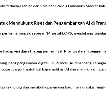
 terhadap seruan dari Presiden Prancis Emmanuel Macron untuk 
uk Mendukung Riset dan Pengembangan AI di Pranc
i performa puncak sebesar
14 petaFLOPS
, mendukung simulas
 terhadap
visi dan strategi pemerintah Prancis dalam pengem
ang baru pengalaman digital. Di Prancis, AI dipandang sebaga
utasi canggih untuk berbagai aplikasi AI dan analitik, kami per
as teknologi dan membuka penemuan baru melalui solusi lengkap