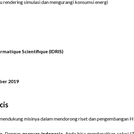
 rendering simulasi dan mengurangi konsumsi energi
rmatique Scientifique (IDRIS)
ber 2019
cis
mendukung misinya dalam mendorong riset dan pengembangan HPC
aan. Dengan
qserver indonesia
, Anda bisa mendapatkan solusi 