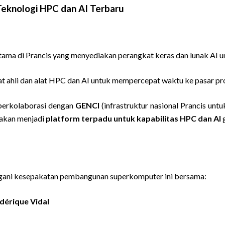
Teknologi HPC dan AI Terbaru
tama di Prancis yang menyediakan perangkat keras dan lunak AI u
at ahli dan alat HPC dan AI untuk mempercepat waktu ke pasar pr
 berkolaborasi dengan
GENCI
(infrastruktur nasional Prancis unt
 akan menjadi
platform terpadu untuk kapabilitas HPC dan AI
g
angani kesepakatan pembangunan superkomputer ini bersama:
dérique Vidal