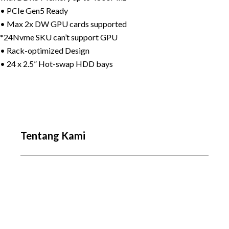
• PCIe Gen5 Ready
• Max 2x DW GPU cards supported
*24Nvme SKU can’t support GPU
• Rack-optimized Design
• 24 x 2.5” Hot-swap HDD bays
Tentang Kami