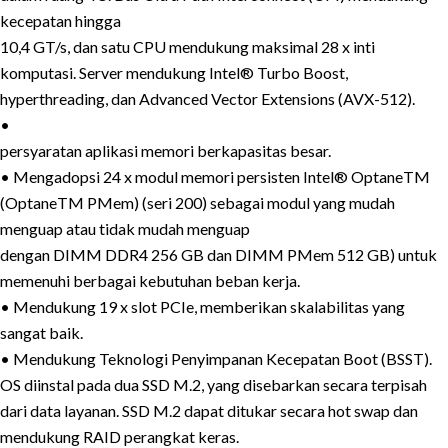
kecepatan hingga
10,4 GT/s, dan satu CPU mendukung maksimal 28 x inti
komputasi. Server mendukung Intel® Turbo Boost,
hyperthreading, dan Advanced Vector Extensions (AVX-512).
•
persyaratan aplikasi memori berkapasitas besar.
• Mengadopsi 24 x modul memori persisten Intel® OptaneTM
(OptaneTM PMem) (seri 200) sebagai modul yang mudah
menguap atau tidak mudah menguap
dengan DIMM DDR4 256 GB dan DIMM PMem 512 GB) untuk
memenuhi berbagai kebutuhan beban kerja.
• Mendukung 19 x slot PCIe, memberikan skalabilitas yang
sangat baik.
• Mendukung Teknologi Penyimpanan Kecepatan Boot (BSST).
OS diinstal pada dua SSD M.2, yang disebarkan secara terpisah
dari data layanan. SSD M.2 dapat ditukar secara hot swap dan
mendukung RAID perangkat keras.