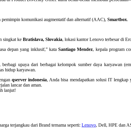
an pemimpin komunikasi augmentatif dan alternatif (AAC),
Smartbox
.
an singkat ke
Bratislava, Slovakia
, lokasi kantor Lenovo terbesar di Er
sa depan yang inklusif,” kata
Santiago Mendez
, kepala program co
 berbagi upaya dari berbagai kelompok sumber daya karyawan (emplo
tas hidup karyawan.
 Dengan
qserver indonesia
, Anda bisa mendapatkan solusi IT lengkap
rjalan lancar dan aman.
h lanjut!
rga terjangkau dari Brand ternama seperti:
Lenovo
, Dell, HPE dan AS