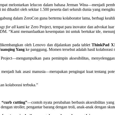
empat melontarkan lelucon dalam bahasa Jerman Wina—menjadi pem
i ini dihadiri oleh sekitar 1.500 peserta dari seluruh dunia yang mengi
bergabung dalam ZeroCon guna bertemu kolaborator lama, berbagi keahli
gy for all
kami ke Zero Project, tempat para inovator dan advokat lua
DM. “Kami memanfaatkan kesempatan ini untuk bertukar ide, menunjuk
dikembangkan oleh Lenovo dan dijalankan pada tablet
ThinkPad X1
uanqing Yang
ke panggung. Momen tersebut adalah hasil kolaborasi
Project—mengumpulkan para pemimpin aksesibilitas, menyelenggarak
 menjadi hak asasi manusia—merupakan pengingat kuat tentang potens
an kolaborasi terbuka.”
a
“curb cutting”
—contoh nyata perubahan berbasis aksesibilitas yang
dengan stroller, pengantar barang dengan troli, anak-anak dengan skute