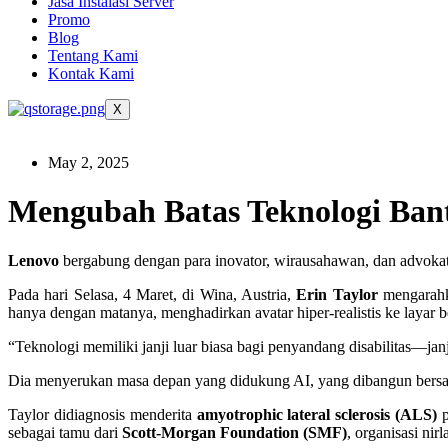
Jasa Instalasi Server
Promo
Blog
Tentang Kami
Kontak Kami
X
May 2, 2025
Mengubah Batas Teknologi Bantu
Lenovo
bergabung dengan para inovator, wirausahawan, dan advokat
Pada hari Selasa, 4 Maret, di Wina, Austria,
Erin Taylor
mengarahka
hanya dengan matanya, menghadirkan avatar hiper-realistis ke layar 
“Teknologi memiliki janji luar biasa bagi penyandang disabilitas—jan
Dia menyerukan masa depan yang didukung AI, yang dibangun bersa
Taylor didiagnosis menderita
amyotrophic lateral sclerosis (ALS)
p
sebagai tamu dari
Scott-Morgan Foundation (SMF)
, organisasi ni