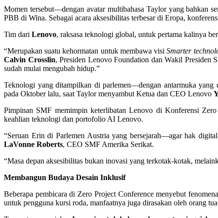
Momen tersebut—dengan avatar multibahasa Taylor yang bahkan s
PBB di Wina. Sebagai acara aksesibilitas terbesar di Eropa, konferens
Tim dari
Lenovo
, raksasa teknologi global, untuk pertama kalinya 
“Merupakan suatu kehormatan untuk membawa visi
Smarter technolo
Calvin Crosslin
, Presiden Lenovo Foundation dan Wakil Presiden S
sudah mulai mengubah hidup.”
Teknologi yang ditampilkan di parlemen—dengan antarmuka yang 
pada Oktober lalu, saat Taylor menyambut Ketua dan CEO Lenovo
Y
Pimpinan SMF memimpin keterlibatan Lenovo di Konferensi Zero 
keahlian teknologi dan portofolio AI Lenovo.
“Seruan Erin di Parlemen Austria yang bersejarah—agar hak digital
LaVonne Roberts
, CEO SMF Amerika Serikat.
“Masa depan aksesibilitas bukan inovasi yang terkotak-kotak, melaink
Membangun Budaya Desain Inklusif
Beberapa pembicara di Zero Project Conference menyebut fenomen
untuk pengguna kursi roda, manfaatnya juga dirasakan oleh orang tua 