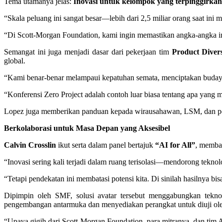
Tema utamanya jelas:
Inovasi untuk kelompok yang terpinggirka
“Skala peluang ini sangat besar—lebih dari 2,5 miliar orang saat ini
“Di Scott-Morgan Foundation, kami ingin memastikan angka-angka ini
Semangat ini juga menjadi dasar dari pekerjaan tim
Product Divers
global.
“Kami benar-benar melampaui kepatuhan semata, menciptakan budaya d
“Konferensi Zero Project adalah contoh luar biasa tentang apa yang 
Lopez juga memberikan panduan kepada wirausahawan, LSM, dan perus
Berkolaborasi untuk Masa Depan yang Aksesibel
Calvin Crosslin
ikut serta dalam panel bertajuk
“AI for All”
, membah
“Inovasi sering kali terjadi dalam ruang terisolasi—mendorong teknol
“Tetapi pendekatan ini membatasi potensi kita. Di sinilah hasilnya bi
Dipimpin oleh SMF, solusi avatar tersebut menggabungkan tekno
pengembangan antarmuka dan menyediakan perangkat untuk diuji oleh
“Upaya gigih dari Scott-Morgan Foundation, para mitranya, dan tim