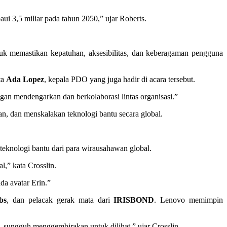
ui 3,5 miliar pada tahun 2050,” ujar Roberts.
k memastikan kepatuhan, aksesibilitas, dan keberagaman pengguna
ta
Ada Lopez
, kepala PDO yang juga hadir di acara tersebut.
gan mendengarkan dan berkolaborasi lintas organisasi.”
, dan menskalakan teknologi bantu secara global.
teknologi bantu dari para wirausahawan global.
l,” kata Crosslin.
da avatar Erin.”
bs
, dan pelacak gerak mata dari
IRISBOND
. Lenovo memimpin
—sungguh menggembirakan untuk dilihat,” ujar Crosslin.