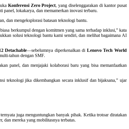
buka
Konferensi Zero Project
, yang diselenggarakan di kantor pusat
kuti panel, lokakarya, dan memamerkan inovasi terbaru.
an, dan mengeksplorasi batasan teknologi bantu.
r biasa berkumpul dengan komitmen yang sama terhadap inklusi,” kata
kan solusi teknologi bantu kami sendiri, dan melihat bagaimana AI
2 Detachable
—sebelumnya diperkenalkan di
Lenovo Tech World
 multi-tahun dengan SMF.
an panel, dan menjajaki kolaborasi baru yang bisa memanfaatkan
i teknologi jika dikembangkan secara inklusif dan bijaksana,” ujar
 ternyata juga menguntungkan banyak pihak. Ketika trotoar diratakan
r, dan mereka yang mobilitasnya terbatas.