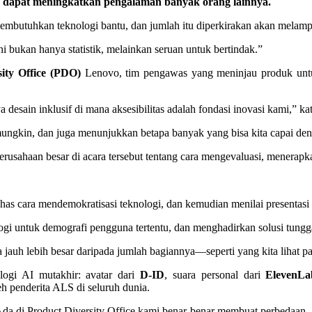
n dapat meningkatkan pengalaman banyak orang lainnya.
 membutuhkan teknologi bantu, dan jumlah itu diperkirakan akan melampa
 bukan hanya statistik, melainkan seruan untuk bertindak.”
ity Office (PDO)
Lenovo, tim pengawas yang meninjau produk untu
esain inklusif di mana aksesibilitas adalah fondasi inovasi kami,” ka
mungkin, dan juga menunjukkan betapa banyak yang bisa kita capai den
ahaan besar di acara tersebut tentang cara mengevaluasi, menerapkan
as cara mendemokratisasi teknologi, dan kemudian menilai presentasi 
ogi untuk demografi pengguna tertentu, dan menghadirkan solusi tungga
sa jauh lebih besar daripada jumlah bagiannya—seperti yang kita lihat pa
logi AI mutakhir: avatar dari
D-ID
, suara personal dari
ElevenLa
 penderita ALS di seluruh dunia.
 Ada di Product Diversity Office kami benar-benar membuat perbedaan