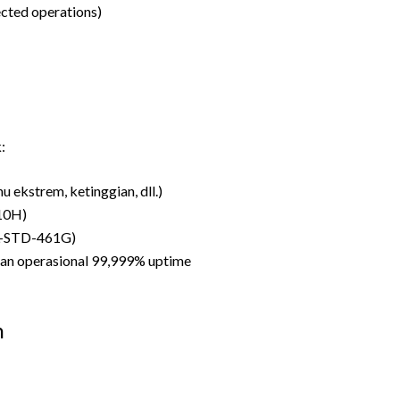
cted operations)
:
 ekstrem, ketinggian, dll.)
10H)
IL-STD-461G)
dan operasional 99,999% uptime
n