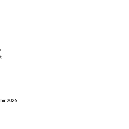
h
t
khir 2026