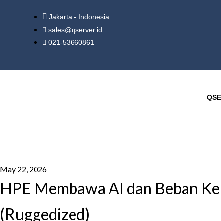
Jakarta - Indonesia
sales@qserver.id
021-53660861
QSE
May 22, 2026
HPE Membawa AI dan Beban Kerja
(Ruggedized)