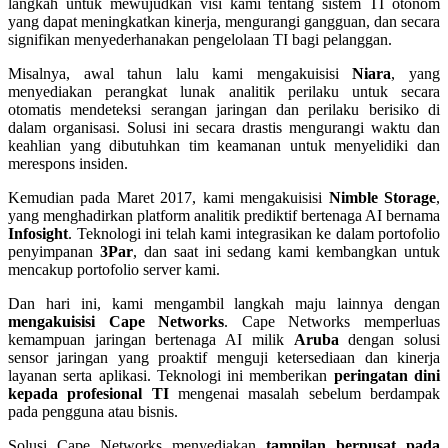
langkah untuk mewujudkan visi kami tentang sistem TI otonom
yang dapat meningkatkan kinerja, mengurangi gangguan, dan secara
signifikan menyederhanakan pengelolaan TI bagi pelanggan.
Misalnya, awal tahun lalu kami mengakuisisi
Niara
, yang
menyediakan perangkat lunak analitik perilaku untuk secara
otomatis mendeteksi serangan jaringan dan perilaku berisiko di
dalam organisasi. Solusi ini secara drastis mengurangi waktu dan
keahlian yang dibutuhkan tim keamanan untuk menyelidiki dan
merespons insiden.
Kemudian pada Maret 2017, kami mengakuisisi
Nimble Storage
,
yang menghadirkan platform analitik prediktif bertenaga AI bernama
Infosight
. Teknologi ini telah kami integrasikan ke dalam portofolio
penyimpanan
3Par
, dan saat ini sedang kami kembangkan untuk
mencakup portofolio server kami.
Dan hari ini, kami mengambil langkah maju lainnya dengan
mengakuisisi Cape Networks
. Cape Networks memperluas
kemampuan jaringan bertenaga AI milik
Aruba
dengan solusi
sensor jaringan yang proaktif menguji ketersediaan dan kinerja
layanan serta aplikasi. Teknologi ini memberikan
peringatan dini
kepada profesional TI
mengenai masalah sebelum berdampak
pada pengguna atau bisnis.
Solusi Cape Networks menyediakan
tampilan berpusat pada