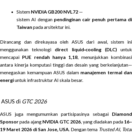
Sistem
NVIDIA GB200 NVL72
—
sistem AI dengan
pendinginan cair penuh pertama d
Taiwan
pada arsitektur ini.
Dirancang dan direkayasa oleh ASUS dari awal, sistem ini
menggunakan teknologi
direct liquid‑cooling (DLC)
untu
mencapai
PUE rendah hanya 1,18
, menunjukkan kombinas
antara kinerja komputasi tinggi dan desain yang berkelanjutan—
menegaskan kemampuan ASUS dalam
manajemen termal dan
energi
untuk infrastruktur AI skala besar.
ASUS di
GTC 2026
ASUS juga mengumumkan partisipasinya sebagai
Diamond
Sponsor
pada ajang
NVIDIA GTC 2026
, yang diadakan pada
16
19 Maret 2026 di San Jose, USA
. Dengan tema
Trusted AI, Tota